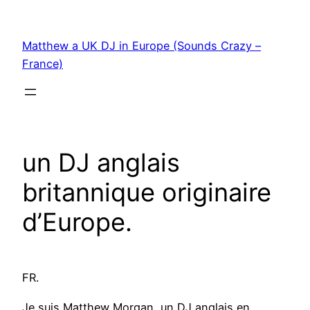
Skip
to
Matthew a UK DJ in Europe (Sounds Crazy –
content
France)
un DJ anglais
britannique originaire
d’Europe.
FR.
Je suis Matthew Morgan, un DJ anglais en